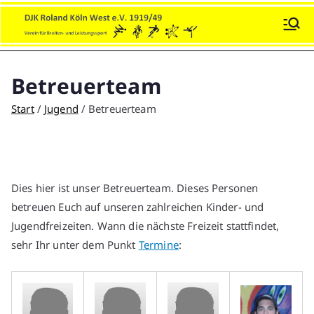
Zum
Inhalt
DJK Roland Köln-West e.V.
Sport und Soziales!
springen
Betreuerteam
Start
Jugend
Betreuerteam
Dies hier ist unser Betreuerteam. Dieses Personen
betreuen Euch auf unseren zahlreichen Kinder- und
Jugendfreizeiten. Wann die nächste Freizeit stattfindet,
sehr Ihr unter dem Punkt
Termine
: