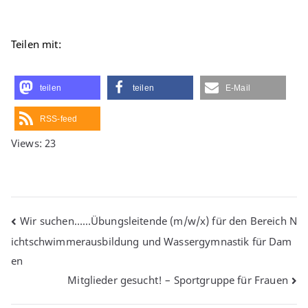
Teilen mit:
teilen
teilen
E-Mail
RSS-feed
Views: 23
Beitragsnavigation
Wir suchen……Übungsleitende (m/w/x) für den Bereich N
ichtschwimmerausbildung und Wassergymnastik für Dam
en
Mitglieder gesucht! – Sportgruppe für Frauen