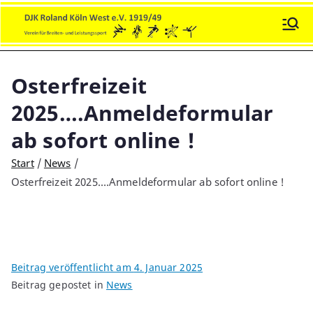
Zum
Inhalt
DJK Roland Köln-West e.V.
Sport und Soziales!
springen
Osterfreizeit
2025….Anmeldeformular
ab sofort online !
Start
News
Osterfreizeit 2025….Anmeldeformular ab sofort online !
Beitrag veröffentlicht am
4. Januar 2025
Beitrag gepostet in
News