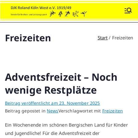
Zum
Inhalt
DJK Roland Köln-West e.V.
Sport und Soziales!
springen
Freizeiten
Start
Freizeiten
Adventsfreizeit – Noch
wenige Restplätze
Beitrag veröffentlicht am
23. November 2025
Beitrag gepostet in
News
Verschlagwortet mit
Freizeiten
Ein Wochenende im schönen Bergischen Land für Kinder
und Jugendliche! Für die Adventsfreizeit der