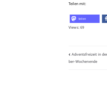
Teilen mit:
teilen
Views: 69
Beitragsna
Adventsfreizeit in de
ber-Wochenende