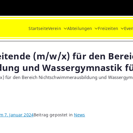
Startseite
Verein
Abteilungen
Freizeiten
Even
tende (m/w/x) für den Berei
dung und Wassergymnastik f
) für den Bereich Nichtschwimmerausbildung und Wassergym
 am
7. Januar 2024
Beitrag gepostet in
News