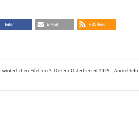
teilen
E-Mail
RSS-feed
vigation
r winterlichen Eifel am 3. Dezem
Osterfreizeit 2025….Anmeldefor