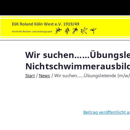
Zum
Inhalt
springen
DJK Roland Köln-West e.V.
Sport und Soziales!
Wir suchen……Übungslei
Nichtschwimmerausbil
Start
News
Wir suchen……Übungsleitende (m/w/x
Beitrag veröffentlicht