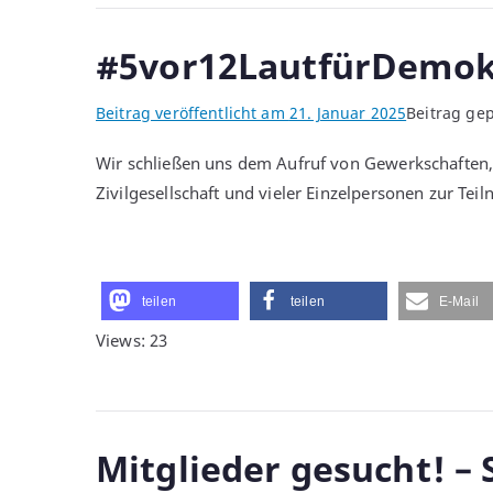
#5vor12LautfürDemok
Beitrag veröffentlicht am
21. Januar 2025
Beitrag gep
Wir schließen uns dem Aufruf von Gewerkschaften, K
Zivilgesellschaft und vieler Einzelpersonen zur Te
teilen
teilen
E-Mail
Views: 23
Mitglieder gesucht! –