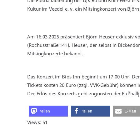
Die Fußballabteilung der DJK Roland Köln-West e. 
Kultur im Veedel e. v. ein Mitsingkonzert von Björn
Am 16.03.2025 präsentiert Björn Heuser exklusiv 
(Rochusstraße 141). Heuser, der selbst in Bickendo
Mitsingkonzerte bekannt.
Das Konzert im Bios Inn beginnt um 17.00 Uhr. Der
Tickets kosten 20 Euro (zzgl. VVK-Gebühr) können
Der Erlös des Konzerts geht zugunsten der Fußball
teilen
teilen
E-Mail
Views: 51