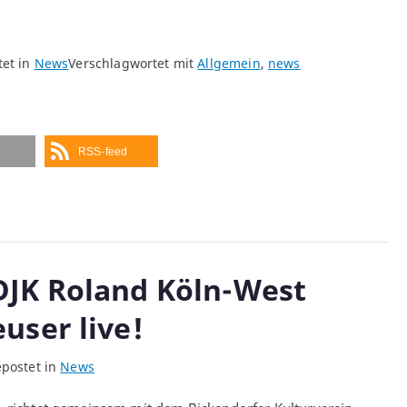
tet in
News
Verschlagwortet mit
Allgemein
,
news
RSS-feed
DJK Roland Köln-West
user live!
epostet in
News