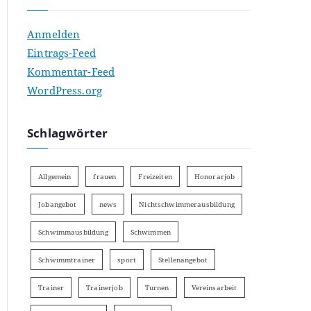
Anmelden
Eintrags-Feed
Kommentar-Feed
WordPress.org
Schlagwörter
Allgemein
frauen
Freizeiten
Honorarjob
Jobangebot
news
Nichtschwimmerausbildung
Schwimmausbildung
Schwimmen
Schwimmtrainer
sport
Stellenangebot
Trainer
Trainerjob
Turnen
Vereinsarbeit