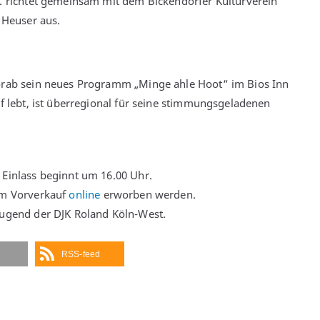
V. richtet gemeinsam mit dem Bickendorfer Kulturverein
 Heuser aus.
vorab sein neues Programm „Minge ahle Hoot“ im Bios Inn
rf lebt, ist überregional für seine stimmungsgeladenen
 Einlass beginnt um 16.00 Uhr.
 im Vorverkauf
online
erworben werden.
jugend der DJK Roland Köln-West.
RSS-feed