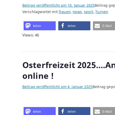
Beitrag veröffentlicht am
10. Januar 2025
Beitrag gep
Verschlagwortet mit
frauen
,
news
,
sport
,
Turnen
teilen
teilen
E-Mail
Views: 46
Osterfreizeit 2025….A
online !
Beitrag veröffentlicht am
4. Januar 2025
Beitrag gepo
teilen
teilen
E-Mail