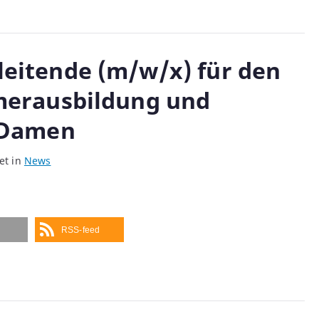
itende (m/w/x) für den
merausbildung und
 Damen
et in
News
RSS-feed