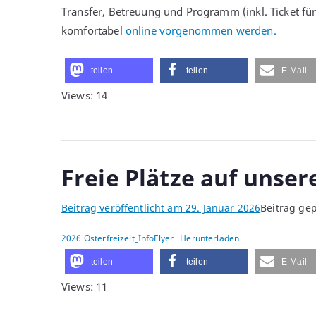
Transfer, Betreuung und Programm (inkl. Ticket für
komfortabel
online vorgenommen werden.
teilen
teilen
E-Mail
Views: 14
Freie Plätze auf unsere
Beitrag veröffentlicht am
29. Januar 2026
Beitrag gep
2026 Osterfreizeit_InfoFlyer
Herunterladen
teilen
teilen
E-Mail
Views: 11