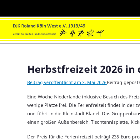
Zum
Inhalt
springen
DJK Roland Köln-West e.V.
Sport und Soziales!
Herbstfreizeit 2026 i
Beitrag veröffentlicht am
3. Mai 2026
Beitrag gepost
Eine Woche Niederlande inklusive Besuch des Freizei
wenige Plätze frei. Die Ferienfreizeit findet in de
und führt in die Kleinstadt Bladel. Das Gruppenhaus
einen großen Außenbereich, Tischtennisplatte, Kic
Der Preis für die Ferienfreizeit beträgt 235 Euro pr