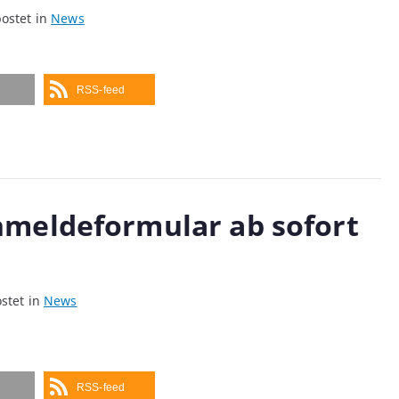
ostet in
News
RSS-feed
nmeldeformular ab sofort
stet in
News
RSS-feed